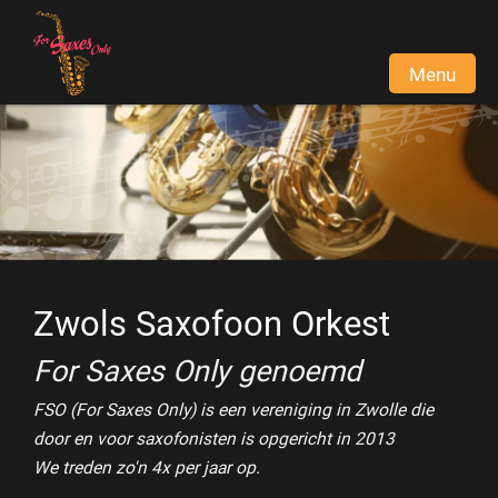
Menu
Home
Informatie
Contact
Word lid
Zwols Saxofoon Orkest
Bel nu
For Saxes Only genoemd
E-mail
FSO (For Saxes Only) is een vereniging in Zwolle die
door en voor saxofonisten is opgericht in 2013
We treden zo'n 4x per jaar op.