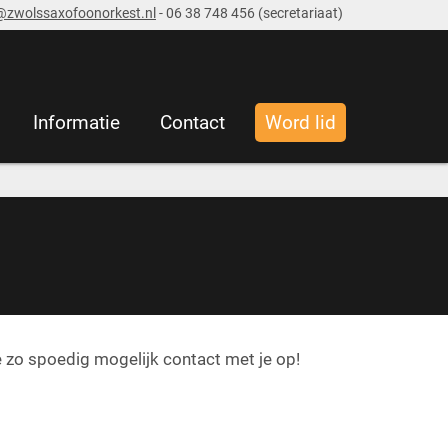
@zwolssaxofoonorkest.nl
- 06 38 748 456 (secretariaat)
Informatie
Contact
Word lid
 zo spoedig mogelijk contact met je op!