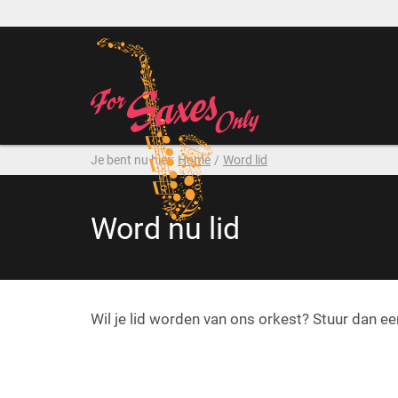
Je bent nu hier:
Home
/
Word lid
Word nu lid
Wil je lid worden van ons orkest? Stuur dan ee