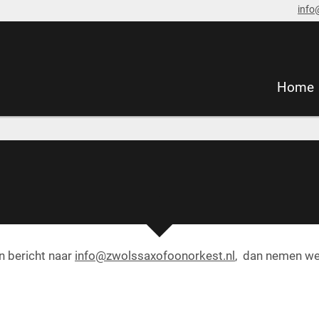
info
Home
n bericht naar
info@zwolssaxofoonorkest.nl
, dan nemen we